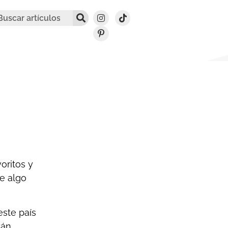
8
oritos y
ne algo
este país
tán