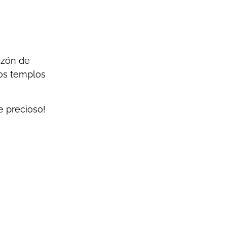
razón de
los templos
e precioso!