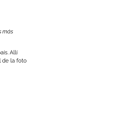
s más
s. Allí
 de la foto