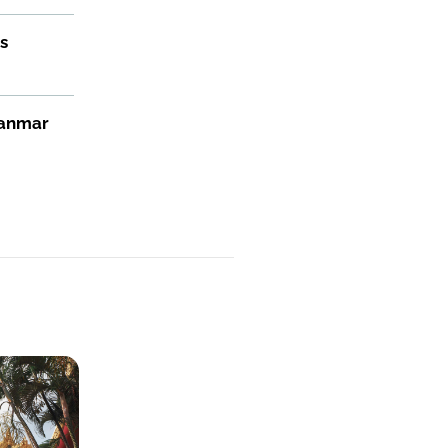
s
yanmar