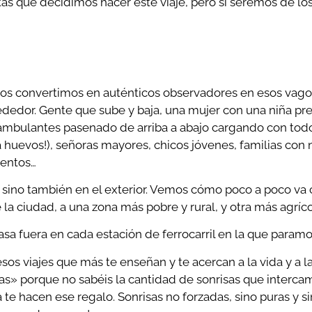
tas que decidimos hacer este viaje, pero sí seremos de lo
Nos convertimos en auténticos observadores en esos vag
rededor. Gente que sube y baja, una mujer con una niña pr
mbulantes pasenado de arriba a abajo cargando con todo
uevos!), señoras mayores, chicos jóvenes, familias con n
mentos…
en, sino también en el exterior. Vemos cómo poco a poco v
a ciudad, a una zona más pobre y rural, y otra más agríco
sa fuera en cada estación de ferrocarril en la que paramo
sos viajes que más te enseñan y te acercan a la vida y a la
sas» porque no sabéis la cantidad de sonrisas que interca
e hacen ese regalo. Sonrisas no forzadas, sino puras y si