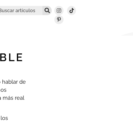
IBLE
o hablar de
mos
a más real
 los