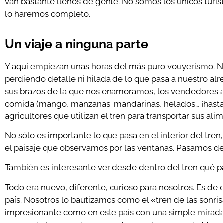
van bastante llenos de gente. No somos los únicos turis
lo haremos completo.
Un viaje a ninguna parte
Y aquí empiezan unas horas del más puro vouyerismo. 
perdiendo detalle ni hilada de lo que pasa a nuestro al
sus brazos de la que nos enamoramos, los vendedores a
comida (mango, manzanas, mandarinas, helados… ¡hasta h
agricultores que utilizan el tren para transportar sus ali
No sólo es importante lo que pasa en el interior del tr
el paisaje que observamos por las ventanas. Pasamos de l
También es interesante ver desde dentro del tren qué pa
Todo era nuevo, diferente, curioso para nosotros. Es de e
país. Nosotros lo bautizamos como el «tren de las sonri
impresionante como en este país con una simple mirada t