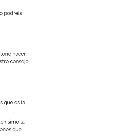
o podréis
torio hacer
stro consejo
s que es la
uchísimo la
gones que