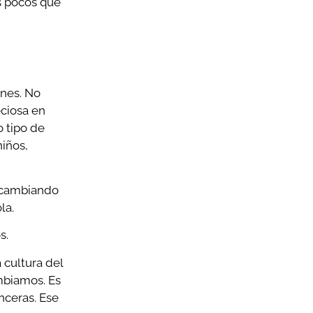
s pocos que
ones. No
eciosa en
 tipo de
iños,
a cambiando
la.
s.
 cultura del
mbiamos. Es
nceras. Ese